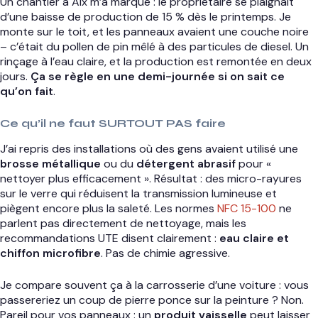
Un chantier à Aix m’a marqué : le propriétaire se plaignait
d’une baisse de production de 15 % dès le printemps. Je
monte sur le toit, et les panneaux avaient une couche noire
– c’était du pollen de pin mêlé à des particules de diesel. Un
rinçage à l’eau claire, et la production est remontée en deux
jours.
Ça se règle en une demi-journée si on sait ce
qu’on fait
.
Ce qu’il ne faut SURTOUT PAS faire
J’ai repris des installations où des gens avaient utilisé une
brosse métallique
ou du
détergent abrasif
pour «
nettoyer plus efficacement ». Résultat : des micro-rayures
sur le verre qui réduisent la transmission lumineuse et
piègent encore plus la saleté. Les normes
NFC 15-100
ne
parlent pas directement de nettoyage, mais les
recommandations UTE disent clairement :
eau claire et
chiffon microfibre
. Pas de chimie agressive.
Je compare souvent ça à la carrosserie d’une voiture : vous
passereriez un coup de pierre ponce sur la peinture ? Non.
Pareil pour vos panneaux : un
produit vaisselle
peut laisser