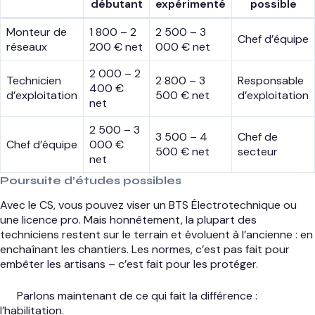
débutant
expérimenté
possible
Monteur de
1 800 – 2
2 500 – 3
Chef d’équipe
réseaux
200 € net
000 € net
2 000 – 2
Technicien
2 800 – 3
Responsable
400 €
d’exploitation
500 € net
d’exploitation
net
2 500 – 3
3 500 – 4
Chef de
Chef d’équipe
000 €
500 € net
secteur
net
Poursuite d’études possibles
Avec le CS, vous pouvez viser un BTS Électrotechnique ou
une licence pro. Mais honnêtement, la plupart des
techniciens restent sur le terrain et évoluent à l’ancienne : en
enchaînant les chantiers. Les normes, c’est pas fait pour
embêter les artisans – c’est fait pour les protéger.
Parlons maintenant de ce qui fait la différence :
l’habilitation.