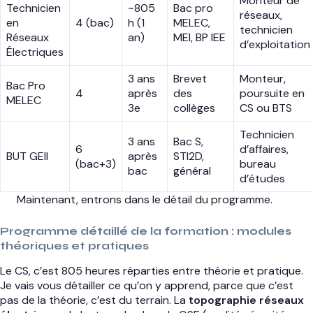
Monteur de
Technicien
~805
Bac pro
réseaux,
en
4 (bac)
h (1
MELEC,
technicien
Réseaux
an)
MEI, BP IEE
d’exploitation
Électriques
3 ans
Brevet
Monteur,
Bac Pro
4
après
des
poursuite en
MELEC
3e
collèges
CS ou BTS
Technicien
3 ans
Bac S,
6
d’affaires,
BUT GEII
après
STI2D,
(bac+3)
bureau
bac
général
d’études
Maintenant, entrons dans le détail du programme.
Programme détaillé de la formation : modules
théoriques et pratiques
Le CS, c’est 805 heures réparties entre théorie et pratique.
Je vais vous détailler ce qu’on y apprend, parce que c’est
pas de la théorie, c’est du terrain. La
topographie réseaux