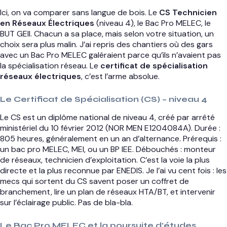
Ici, on va comparer sans langue de bois. Le
CS Technicien
en Réseaux Électriques
(niveau 4), le Bac Pro MELEC, le
BUT GEII. Chacun a sa place, mais selon votre situation, un
choix sera plus malin. J’ai repris des chantiers où des gars
avec un Bac Pro MELEC galéraient parce qu’ils n’avaient pas
la spécialisation réseau. Le
certificat de spécialisation
réseaux électriques
, c’est l’arme absolue.
Le Certificat de Spécialisation (CS) – niveau 4
Le CS est un diplôme national de niveau 4, créé par arrêté
ministériel du 10 février 2012 (NOR MEN E1204084A). Durée :
805 heures, généralement en un an d’alternance. Prérequis :
un bac pro MELEC, MEI, ou un BP IEE. Débouchés : monteur
de réseaux, technicien d’exploitation. C’est la voie la plus
directe et la plus reconnue par ENEDIS. Je l’ai vu cent fois : les
mecs qui sortent du CS savent poser un coffret de
branchement, lire un plan de réseaux HTA/BT, et intervenir
sur l’éclairage public. Pas de bla-bla.
Le Bac Pro MELEC et la poursuite d’études