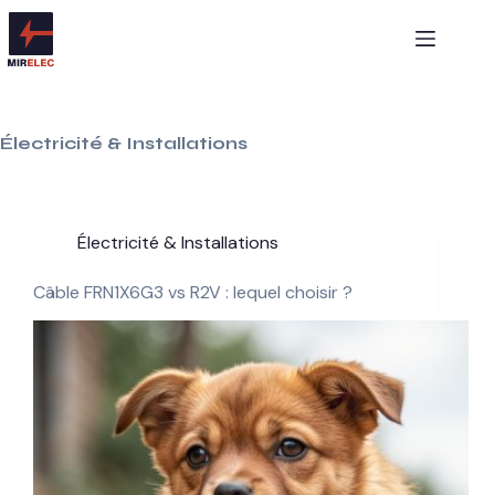
Passer
au
contenu
Électricité & Installations
Électricité & Installations
Câble FRN1X6G3 vs R2V : lequel choisir ?