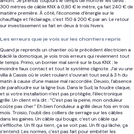
amont. Je prends toujours le temps de montrer les devis :
300 mètres de câble KNX à 0,80 € le mètre, ça fait 240 € de
matière première. À côté, l’économie d’énergie sur le
chauffage et l’éclairage, c’est 150 à 200 € par an. Le retour
sur investissement se fait en deux à trois hivers.
Les erreurs que je vois sur les chantiers repris
Quand je reprends un chantier où le précédent électricien a
bâclé la domotique, je vois trois erreurs qui reviennent tout
le temps. Primo, un bornier mal serré sur le bus KNX : le
moindre faux contact et tout le système clignote. J’ai vu une
villa à Cassis où le volet roulant s’ouvrait tout seul à 3 h du
matin à cause d’une masse mal raccordée. Deuxio, l’absence
de parafoudre sur la ligne bus. Dans le Sud, la foudre claque,
et si votre installation n’est pas protégée, l’électronique
grille. Un client m’a dit : “C’est pas la peine, mon onduleur
coûte pas cher.” Eh bien l’onduleur a grillé deux fois en trois
mois. Troisio, l’oubli des colliers de serrage sur les câbles
dans les gaines. Un câble qui bouge, c’est un câble qui
s’effiloche. Un fil qui tient, ça se voit pas. Un fil qui lâche, ça
s’entend. Les normes, c’est pas fait pour embêter les