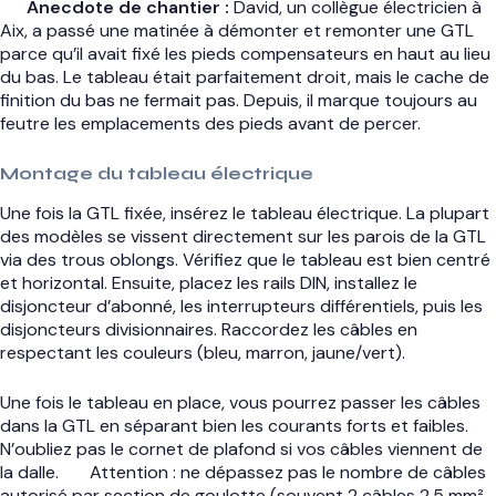
Anecdote de chantier :
David, un collègue électricien à
Aix, a passé une matinée à démonter et remonter une GTL
parce qu’il avait fixé les pieds compensateurs en haut au lieu
du bas. Le tableau était parfaitement droit, mais le cache de
finition du bas ne fermait pas. Depuis, il marque toujours au
feutre les emplacements des pieds avant de percer.
Montage du tableau électrique
Une fois la GTL fixée, insérez le tableau électrique. La plupart
des modèles se vissent directement sur les parois de la GTL
via des trous oblongs. Vérifiez que le tableau est bien centré
et horizontal. Ensuite, placez les rails DIN, installez le
disjoncteur d’abonné, les interrupteurs différentiels, puis les
disjoncteurs divisionnaires. Raccordez les câbles en
respectant les couleurs (bleu, marron, jaune/vert).
Une fois le tableau en place, vous pourrez passer les câbles
dans la GTL en séparant bien les courants forts et faibles.
N’oubliez pas le cornet de plafond si vos câbles viennent de
la dalle.
Attention : ne dépassez pas le nombre de câbles
autorisé par section de goulotte (souvent 2 câbles 2,5 mm²