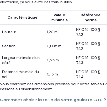
électricien, ça vous évite des frais inutiles.
Valeur
Référence
Caractéristique
minimale
norme
NF C 15-100 §
Hauteur
1,20 m
7.1.2
NF C 15-100 §
Section
0,035 m²
7.1.2
Largeur minimale d’un
NF C 15-100 §
0,25 m
côté
7.1.3
Distance minimale du
NF C 15-100 §
0,15 m
sol
7.1.4
Vous cherchez des dimensions précises pour votre tableau ?
Passons au dimensionnement.
Comment choisir la taille de votre goulotte GTL ?